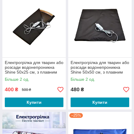
Електрогрілка для тварин або
Електрогрілка для тварин або
розсади водонепроникна
розсади водонепроникна
Shine 50х25 см, з плавним
Shine 50х50 см, з плавним
регулятором і термостатом,
регулятором і термостатом,
Більше 2 од.
Більше 2 од.
50 Вт
60 Вт
400
480
₴
₴
500 ₴
Купити
Купити
–25%