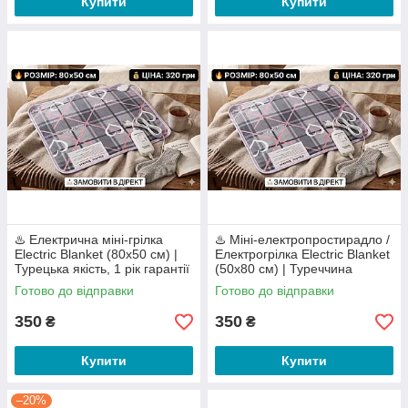
Купити
Купити
♨️ Електрична міні-грілка
♨️ Міні-електропростирадло /
Electric Blanket (80х50 см) |
Електрогрілка Electric Blanket
Турецька якість, 1 рік гарантії
(50х80 см) | Туреччина
Готово до відправки
Готово до відправки
350
350
₴
₴
Купити
Купити
–20%