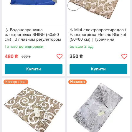
💧 Водонепроникна
♨️ Міні-електропростирадло /
електрогрілка SHINE (50х50
Електрогрілка Electric Blanket
см) | З плавним регулятором
(50×80 см) | Туреччина
температури (60 Вт)
Бязевий чохол
Готово до відправки
Більше 2 од.
480
350
₴
₴
600 ₴
Купити
Купити
Краща ціна!
Новинка