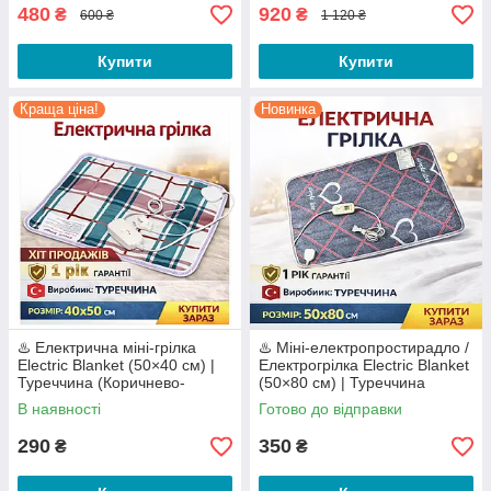
480
920
₴
₴
600 ₴
1 120 ₴
Купити
Купити
Краща ціна!
Новинка
♨️ Електрична міні-грілка
♨️ Міні-електропростирадло /
Electric Blanket (50×40 см) |
Електрогрілка Electric Blanket
Туреччина (Коричнево-
(50×80 см) | Туреччина
зелена клітинка)
В наявності
Готово до відправки
290
350
₴
₴