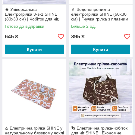
🔥 Універсальна
💧 Водонепроникна
Електрогрілка 3-в-1 SHINE
електрогрілка SHINE (50x30
(80х30 см) | Чобіток для ніг,
см) | Гнучка грілка з плавним
зігріваючий пояс та класична
регулюванням температури
Готово до відправки
Більше 2 од.
грілка
645
395
₴
₴
Купити
Купити
♨️ Електрична грілка SHINE у
👣 Електрична грілка-чобіток
натуральному бязевому чохлі
для ніг SHINE | Економне