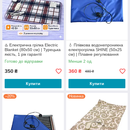
♨️ Електрична грілка Electric
💧 Плівкова водонепроникна
Blanket (80х50 см) | Турецька
електрогрілка SHINE (50х25
якість, 1 рік гарантії
см) | Плавне регулювання
(30 Вт)
Готово до відправки
Менше 2 од.
350
360
₴
₴
480 ₴
Купити
Купити
–20%
Новинка