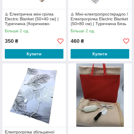
♨️ Електрична міні-грілка
♨️ Міні-електропростирадло /
Electric Blanket (50×40 см) |
Електрогрілка Electric Blanket
Туреччина (Коричнево-
(50×80 см) | Туреччина Бязь
зелена клітинка) Бязевий
Люкс
Більше 2 од.
Більше 2 од.
чохол
350
460
₴
₴
Купити
Купити
Електрогрілка збільшеної