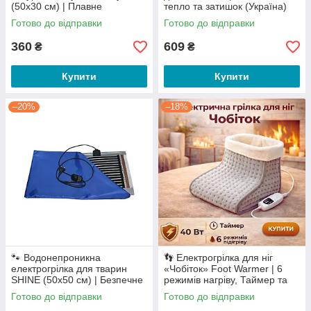
(50х30 см) | Плавне
тепло та затишок (Україна)
регулювання тепла
Готово до відправки
Готово до відправки
360
609
₴
₴
Купити
Купити
–20%
–18%
🐾 Водонепроникна
👣 Електрогрілка для ніг
електрогрілка для тварин
«Чобіток» Foot Warmer | 6
SHINE (50х50 см) | Безпечне
режимів нагріву, Таймер та
тепло для ваших улюбленців
Знімна підкладка
Готово до відправки
Готово до відправки