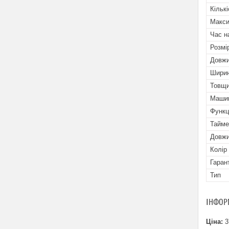
Кільк
Макси
Час н
Розмі
Довж
Шири
Товщ
Машин
Функц
Тайме
Довжи
Колір
Гаран
Тип
ІНФОР
Ціна:
3