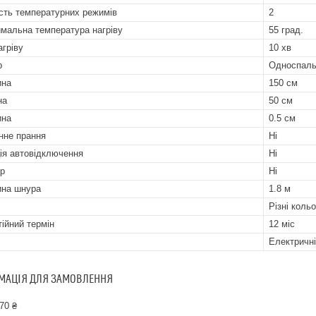
ість температурних режимів
2
мальна температура нагріву
55 град.
агріву
10 хв
р
Односпаль
ина
150 см
на
50 см
ина
0.5 см
не прання
Ні
ія автовідключення
Ні
р
Ні
на шнура
1.8 м
Різні коль
тійний термін
12 міс
Електричн
МАЦІЯ ДЛЯ ЗАМОВЛЕННЯ
70 ₴