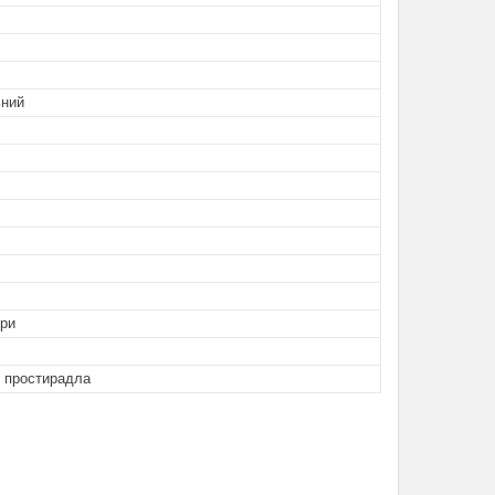
ний
ори
і простирадла