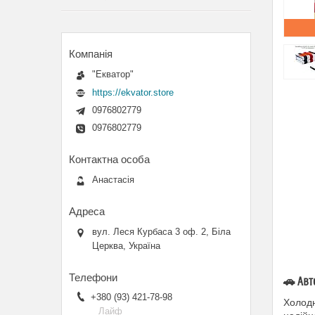
"Екватор"
https://ekvator.store
0976802779
0976802779
Анастасія
вул. Леся Курбаса 3 оф. 2, Біла
Церква, Україна
🚗
Авт
+380 (93) 421-78-98
Холодн
Лайф