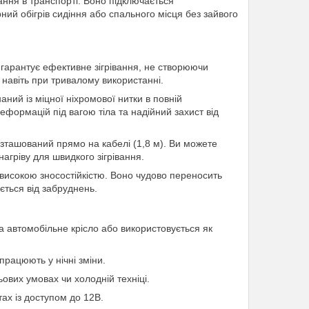
ння в транспорті. Воно підключається
ий обігрів сидіння або спального місця без зайвого
гарантує ефективне зігрівання, не створюючи
навіть при тривалому використанні.
ний із міцної ніхромової нитки в повній
 деформацій під вагою тіла та надійний захист від
ташований прямо на кабелі (1,8 м). Ви можете
гріву для швидкого зігрівання.
 високою зносостійкістю. Воно чудово переносить
ється від забруднень.
а автомобільне крісло або використовується як
працюють у нічні зміни.
ьових умовах чи холодній техніці.
тах із доступом до 12В.