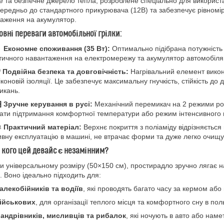
е та безпечне джерело тепла, розроблене спеціально для використа
ередньо до стандартного прикурювача (12В) та забезпечує рівномірн
аження на акумулятор.
овні переваги автомобільної грілки:

Економне споживання (35 Вт):
Оптимально підібрана потужність 
тичного навантаження на електромережу та акумулятор автомобіля 
️
Подвійна безпека та довговічність:
Нагрівальний елемент викона
іконовій ізоляції. Це забезпечує максимальну гнучкість, стійкість до
икань.
️
Зручне керування в русі:
Механічний перемикач на 2 режими роз
ати підтримання комфортної температури або режим інтенсивного на

Практичний матеріал:
Верхнє покриття з поліаміду відрізняється
ивну експлуатацію в машині, не втрачає форми та дуже легко очищу
 кого цей девайс є незамінним?
и універсальному розміру (50×150 см), простирадло зручно лягає н
. Воно ідеально підходить для:
алекобійників та водіїв
, які проводять багато часу за кермом або 
ійськових
, для організації теплого місця та комфортного сну в пол
андрівників, мисливців та рибалок
, які ночують в авто або наме