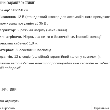
нічні характеристики:
озмір:
50×150 см.
ивлення:
12 В (стандартний штекер для автомобільного прикурюва
поживана потужність:
35 Вт.
егулятор:
2 режими нагріву (механічний).
ип нагрівача:
Ніхромова нитка в безпечній силіконовій ізоляції.
овжина кабелю:
1,8 м.
атеріал:
Зносостійкий поліамід.
арантія:
12 місяців (офіційний гарантійний талон у комплекті).
ляйте автомобільне електропростирадло вже сьогодні — забезп
кій подорожі!
ТЕРИСТИКИ
ні атрибути
а виробник
Туреччина