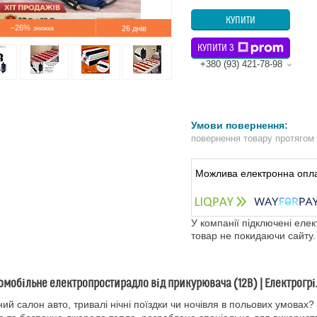
КУПИТИ
–26%
26 днів
КУПИТИ З
+380 (93) 421-78-98
повернення товару протягом
У компанії підключені еле
товар не покидаючи сайту.
омобільне електропростирадло від прикурювача (12В) | Електрогрі
ий салон авто, тривалі нічні поїздки чи ночівля в польових умова