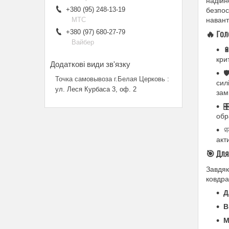
надійн
+380 (95) 248-13-19
безпос
МТС
навант
+380 (97) 680-27-79
🔥
Гол
Вайбер

кри
🛡
Точка самовывоза г.Белая Церковь
сил
ул. Леся Курбаса 3, оф. 2
зам

обр

акт
🎯
Для
Завдяк
ковдра
Д
В
М