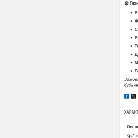
⚙️
Тех
Р
Ж
С
Р
Т
Д
М
Г
Замов
будь-я
ХАРАК
Основ
Країн