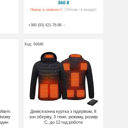
360 ₴
Немає в наявності
Оптом і в роздріб
+380 (93) 421-78-98
56846
. Warm
Демісезонна куртка з підігрівом, 8
йному
зон обігріву, 3 темп. режиму, розмір
годин
С, до 12 год.роботи