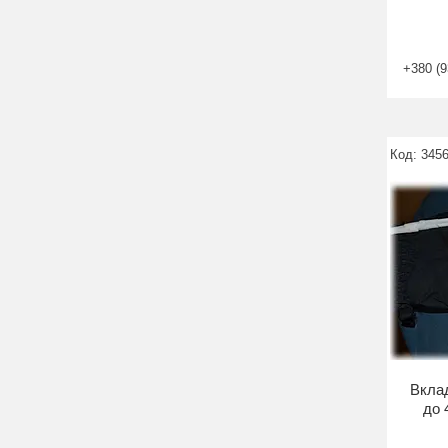
+380 (9
345
Вклад
до 