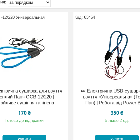
 -12/220 Универсальная
63464
ектрична сушарка для взуття
👟 Електрична USB-сушар
еплий Пан» ОСВ-12/220 |
взуття «Універсальна» (Т
айливе сушіння та гігієна
Пан) | Робота від Power 
170 ₴
350 ₴
Готово до відправки
Більше 2 од.