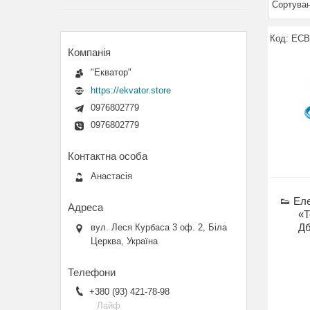
ЕСВ
"Екватор"
https://ekvator.store
0976802779
0976802779
Анастасія
👟 Ел
«Т
Дб
вул. Леся Курбаса 3 оф. 2, Біла
Церква, Україна
+380 (93) 421-78-98
Лайф