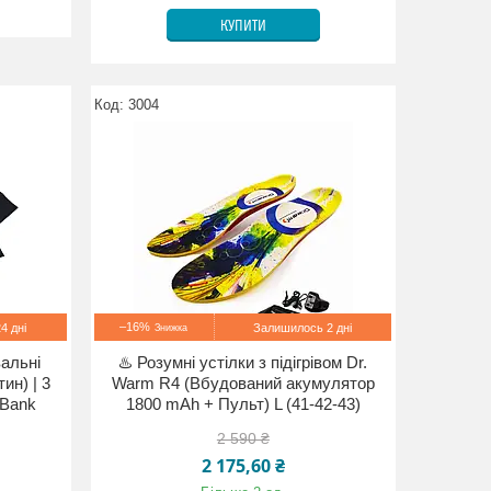
КУПИТИ
3004
–16%
4 дні
Залишилось 2 дні
вальні
♨️ Розумні устілки з підігрівом Dr.
ин) | 3
Warm R4 (Вбудований акумулятор
rBank
1800 mAh + Пульт) L (41-42-43)
2 590 ₴
2 175,60 ₴