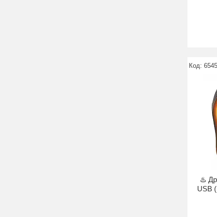
654
♨️ Др
USB (