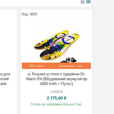
3003
–16%
Залишилось 2 дні
ка для
♨️ Розумні устілки з підігрівом Dr.
еплий
Warm R4 (Вбудований акумулятор
Bank
1800 mAh + Пульт)
2 590 ₴
2 175,60 ₴
Готово до відправки більше 2 од.