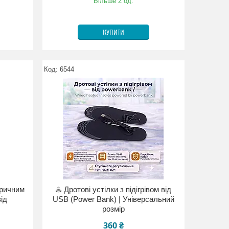
Більше 2 од.
КУПИТИ
6544
тричним
♨️ Дротові устілки з підігрівом від
ід
USB (Power Bank) | Універсальний
розмір
360 ₴