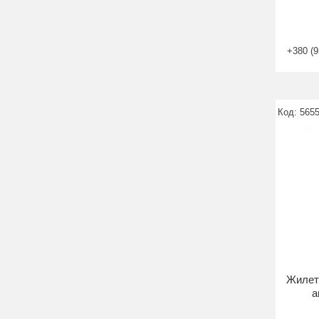
+380 (9
565
Жилет
а