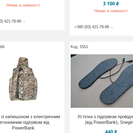
3 100 ₴
Немає в наявності
Немає в наявності
3) 421-78-98
+380 (93) 421-78-98
566
5551
 із капюшоном з електричним
Устілки з підігрівом провід
втономним підігрівом від
(від PowerBank), Snegiri
PowerBank
440 ₴