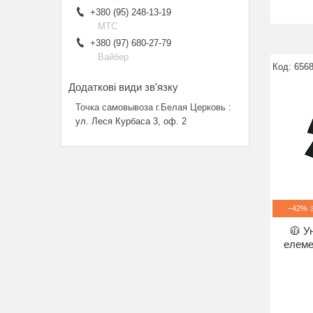
+380 (95) 248-13-19
МТС
+380 (97) 680-27-79
Вайбер
656
Точка самовывоза г.Белая Церковь
ул. Леся Курбаса 3, оф. 2
–42%
🧥 У
елеме