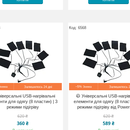
КУПИТИ
КУПИТИ
8
6568
–5%
Залишилось 24 дні
Залишилось 2
ніверсальні USB-нагрівальні
🧥 Універсальні USB-нагрі
нти для одягу (8 пластин) | 3
елементи для одягу (8 пласт
режими підігріву
режими підігріву від Powe
620 ₴
620 ₴
360 ₴
589 ₴