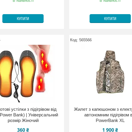
В наявності
В наявності
КУПИТИ
КУПИТИ
5
565566
отові устілки з підігрівом від
Жилет з капюшоном з елек
Power Bank) | Універсальний
автономним підігрівом в
розмір Жіночий
PowerBank XL
360 ₴
1 900 ₴