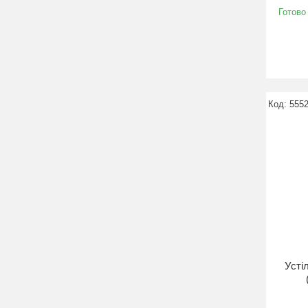
Готово
555
Устіл