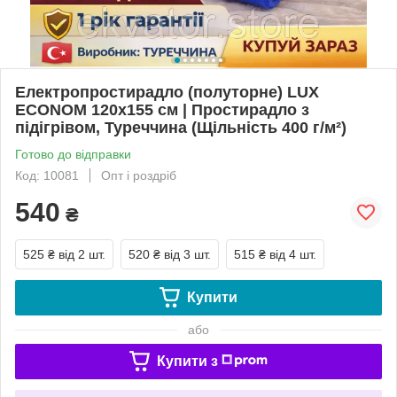
Електропростирадло (полуторне) LUX
ECONOM 120x155 см | Простирадло з
підігрівом, Туреччина (Щільність 400 г/м²)
Готово до відправки
Код: 10081
Опт і роздріб
540
₴
525 ₴
від 2 шт.
520 ₴
від 3 шт.
515 ₴
від 4 шт.
Купити
або
Купити з