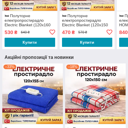
🛏️ Полуторне
🛏️ Полуторне
🛏️ 
електропростирадло
електропростирадло
елек
Electric Blanket (120х160
Electric Blanket (120х150
HOM
см) | Турецька якість
см) | Турецька якість
(120
530
470
840
₴
₴
640 ₴
570 ₴
та Т
Купити
Купити
Акційні пропозиції та новинки
–33%
–18%