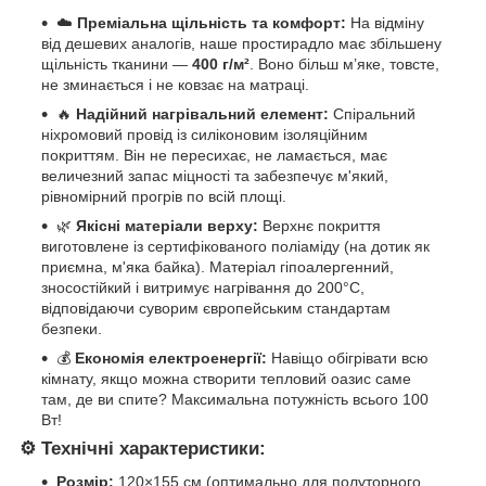
☁️
Преміальна щільність та комфорт:
На відміну
від дешевих аналогів, наше простирадло має збільшену
щільність тканини —
400 г/м²
. Воно більш м’яке, товсте,
не зминається і не ковзає на матраці.
🔥
Надійний нагрівальний елемент:
Спіральний
ніхромовий провід із силіконовим ізоляційним
покриттям. Він не пересихає, не ламається, має
величезний запас міцності та забезпечує м'який,
рівномірний прогрів по всій площі.
🌿
Якісні матеріали верху:
Верхнє покриття
виготовлене із сертифікованого поліаміду (на дотик як
приємна, м'яка байка). Матеріал гіпоалергенний,
зносостійкий і витримує нагрівання до 200°C,
відповідаючи суворим європейським стандартам
безпеки.
💰
Економія електроенергії:
Навіщо обігрівати всю
кімнату, якщо можна створити тепловий оазис саме
там, де ви спите? Максимальна потужність всього 100
Вт!
⚙️
Технічні характеристики:
Розмір:
120×155 см (оптимально для полуторного