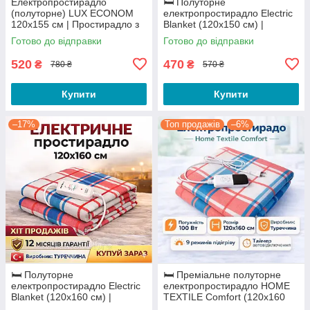
Електропростирадло
🛏️ Полуторне
(полуторне) LUX ECONOM
електропростирадло Electric
120x155 см | Простирадло з
Blanket (120х150 см) |
підігрівом, Туреччина
Турецька якість
Готово до відправки
Готово до відправки
(Щільність 400 г/м²)
520
470
₴
₴
780 ₴
570 ₴
Купити
Купити
–17%
Топ продажів
–6%
🛏️ Полуторне
🛏️ Преміальне полуторне
електропростирадло Electric
електропростирадло HOME
Blanket (120х160 см) |
TEXTILE Comfort (120х160
Турецька якість
см) | 9 режимів та Таймер