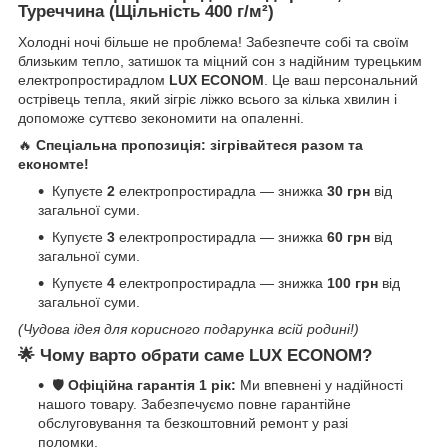
Туреччина (Щільність 400 г/м²)
Холодні ночі більше не проблема! Забезпечте собі та своїм
близьким тепло, затишок та міцний сон з надійним турецьким
електропростирадлом
LUX ECONOM
. Це ваш персональний
острівець тепла, який зігріє ліжко всього за кілька хвилин і
допоможе суттєво зекономити на опаленні.
🔥
Спеціальна пропозиція: зігрівайтеся разом та
економте!
Купуєте
2
електропростирадла — знижка
30 грн
від
загальної суми.
Купуєте
3
електропростирадла — знижка
60 грн
від
загальної суми.
Купуєте
4
електропростирадла — знижка
100 грн
від
загальної суми.
(Чудова ідея для корисного подарунка всій родині!)
🌟
Чому варто обрати саме LUX ECONOM?
🛡️
Офіційна гарантія 1 рік:
Ми впевнені у надійності
нашого товару. Забезпечуємо повне гарантійне
обслуговування та безкоштовний ремонт у разі
поломки.