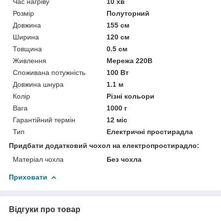
Час нагріву
10 хв
Розмір
Полуторний
Довжина
155 см
Ширина
120 см
Товщина
0.5 см
Живлення
Мережа 220В
Споживана потужність
100 Вт
Довжина шнура
1.1 м
Колір
Різні кольори
Вага
1000 г
Гарантійний термін
12 міс
Тип
Електричні простирадла
Придбати додатковий чохол на електропростирадло:
Матеріал чохла
Без чохла
Приховати
Відгуки про товар