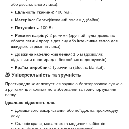
або двоспального ліжка).
Щільність тканини:
400 г/м².
Матеріал:
Сертифікований поліамід (байка).
Потужність:
100 Вт.
Режими нагріву:
2 режими (зручний пульт дозволяє
обрати легкий прогрів для сну або інтенсивне тепло для
швидкого зігрівання ліжка).
Довжина кабелю живлення:
1,5 м (дозволяє
підключити простирадло без зайвих подовжувачів).
Країна-виробник:
Туреччина (Electric blanket).
🎁
Універсальність та зручність
Простирадло комплектується зручною багаторазовою сумкою
з ручками для компактного зберігання та транспортування
влітку.
Ідеально підходить для:
Домашнього використання або поїздок на прохолодну
дачу.
Салонів краси, масажних та медичних кабінетів
(клієнти будуть у захваті від теплої кушетки).