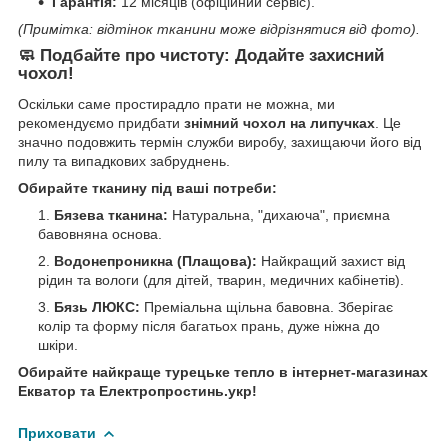
Гарантія:
12 місяців (офіційний сервіс).
(Примітка: відтінок тканини може відрізнятися від фото).
🧼
Подбайте про чистоту: Додайте захисний
чохол!
Оскільки саме простирадло прати не можна, ми
рекомендуємо придбати
знімний чохол на липучках
. Це
значно подовжить термін служби виробу, захищаючи його від
пилу та випадкових забруднень.
Обирайте тканину під ваші потреби:
Бязева тканина:
Натуральна, "дихаюча", приємна
бавовняна основа.
Водонепроникна (Плащова):
Найкращий захист від
рідин та вологи (для дітей, тварин, медичних кабінетів).
Бязь ЛЮКС:
Преміальна щільна бавовна. Зберігає
колір та форму після багатьох прань, дуже ніжна до
шкіри.
Обирайте найкраще турецьке тепло в інтернет-магазинах
Екватор та Електропростинь.укр!
Приховати