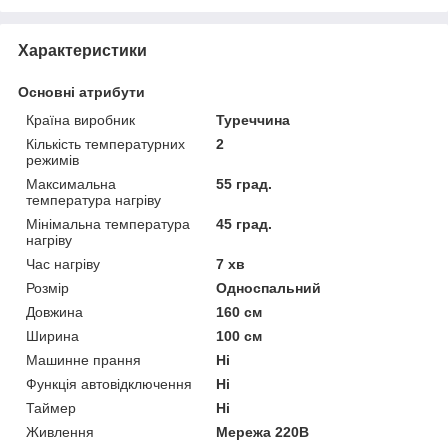
Характеристики
Основні атрибути
Країна виробник
Туреччина
Кількість температурних
2
режимів
Максимальна
55 град.
температура нагріву
Мінімальна температура
45 град.
нагріву
Час нагріву
7 хв
Розмір
Односпальний
Довжина
160 см
Ширина
100 см
Машинне прання
Ні
Функція автовідключення
Ні
Таймер
Ні
Живлення
Мережа 220В