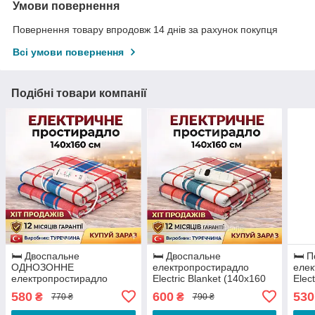
Умови повернення
Повернення товару впродовж 14 днів за рахунок покупця
Всі умови повернення
Подібні товари компанії
🛏️ Двоспальне
🛏️ Двоспальне
🛏️ 
ОДНОЗОННЕ
електропростирадло
елек
електропростирадло
Electric Blanket (140х160
Elec
Electric Blanket (140х160
см) | Двозонне керування,
см) 
580
600
530
₴
₴
770 ₴
790 ₴
см) | Турецька якість
Туреччина