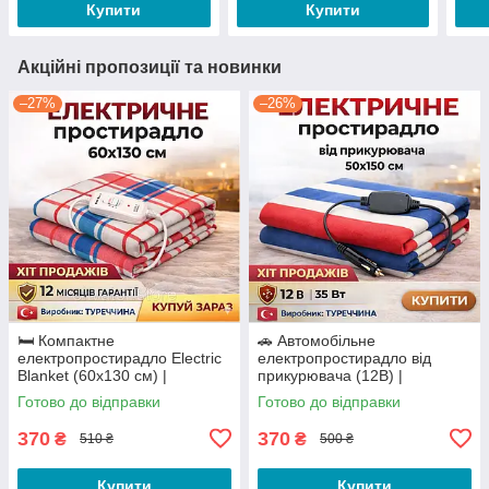
Купити
Купити
Акційні пропозиції та новинки
–27%
–26%
🛏️ Компактне
🚗 Автомобільне
електропростирадло Electric
електропростирадло від
Blanket (60х130 см) |
прикурювача (12В) |
Щільність 500 г/м², Туреччина
Електрогрілка 50×150 см (35
Готово до відправки
Готово до відправки
Вт)
370
370
₴
₴
510 ₴
500 ₴
Купити
Купити