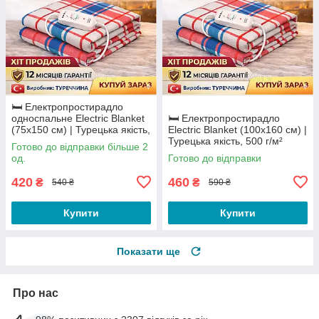
🛏️ Електропростирадло
односпальне Electric Blanket
🛏️ Електропростирадло
(75х150 см) | Турецька якість,
Electric Blanket (100х160 см) |
500 г/м²
Турецька якість, 500 г/м²
Готово до відправки більше 2
од.
Готово до відправки
420
460
₴
₴
540 ₴
590 ₴
Купити
Купити
Показати ще
Про нас