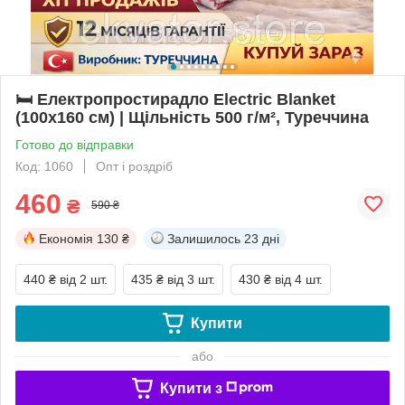
🛏️ Електропростирадло Electric Blanket
(100х160 см) | Щільність 500 г/м², Туреччина
Готово до відправки
Код: 1060
Опт і роздріб
460
₴
590 ₴
Економія
130 ₴
Залишилось
23 дні
440 ₴
від 2 шт.
435 ₴
від 3 шт.
430 ₴
від 4 шт.
Купити
або
Купити з