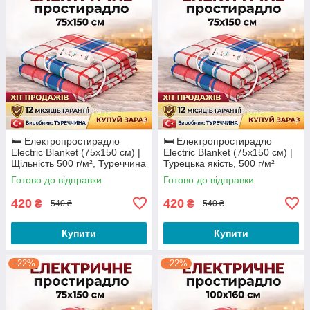
🛏️ Електропростирадло
🛏️ Електропростирадло
Electric Blanket (75х150 см) |
Electric Blanket (75х150 см) |
Щільність 500 г/м², Туреччина
Турецька якість, 500 г/м²
Готово до відправки
Готово до відправки
420
420
₴
₴
540 ₴
540 ₴
Купити
Купити
–22%
–22%