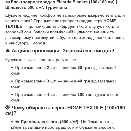
🛏️
Електропростирадло Electric Blanket (100х160 см) |
Щільність 500 г/м², Туреччина
Шукаєте надійне, комфортне та економне джерело тепла для
вашого ліжка? Турецьке електропростирадло серії
HOME
TEXTILE
— це найкращий вибір для тих, хто цінує якість та
здоровий сон. Завдяки преміальній щільності тканини та
рівномірному прогріву, ви забудете про холод і вогкість навіть
у найсуворіші морози.
🔥
Акційна пропозиція: Зігрівайтеся вигідно!
Купувати кілька — завжди розумніше:
При замовленні
2 шт.
— знижка
30 грн
від загальної
суми.
При замовленні
3 шт.
— знижка
40 грн
від загальної
суми.
При замовленні
4 шт.
— знижка
100 грн
від загальної
суми.
🌟
Чому обирають серію HOME TEXTILE (100х160
см)?
☁️
Преміальна якість (500 г/м²):
Це більш товсте,
м’яке та затишне простирадло, ніж бюджетні аналоги.