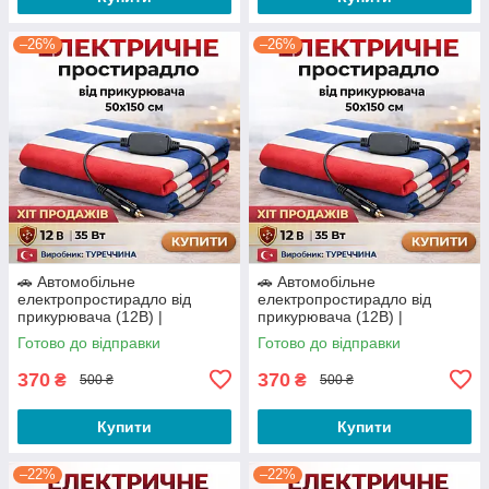
–26%
–26%
🚗 Автомобільне
🚗 Автомобільне
електропростирадло від
електропростирадло від
прикурювача (12В) |
прикурювача (12В) |
Електрогрілка 50×150 см (35
Електрогрілка 50×150 см (35
Готово до відправки
Готово до відправки
Вт)
Вт)
370
370
₴
₴
500 ₴
500 ₴
Купити
Купити
–22%
–22%