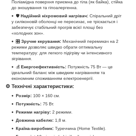
Поліамідна поверхня приємна до тіла (як байка), стійка
до зношування та гіпоалергенна.
🛡️
Надійний ніхромовий нагрівач:
Спіральний дріт
у силіконовій оболонці не пересихає, не тріскається і
забезпечує стабільний прогрів всієї площі без
«холодних зон».
🎛️
Зручне керування:
Механічний перемикач на 2
режими дозволяє швидко обрати оптимальну
температуру: для легкого підігріву чи інтенсивного
зігрівання.
💰
Енергоефективність:
Потужність 75 Вт — це
ідеальний баланс між швидким нагріванням та
економним споживанням електроенергії.
⚙️
Технічні характеристики:
Розмір:
100 × 160 см.
Потужність:
75 Вт.
Режими нагріву:
2 режими.
Довжина кабелю:
1,8 м.
Країна-виробник:
Туреччина (Home Textile).