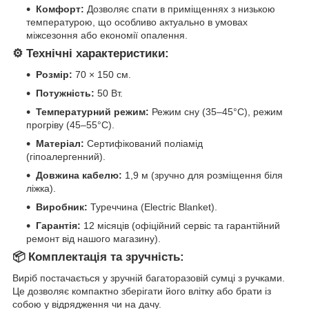
Комфорт:
Дозволяє спати в приміщеннях з низькою
температурою, що особливо актуально в умовах
міжсезоння або економії опалення.
⚙️
Технічні характеристики:
Розмір:
70 × 150 см.
Потужність:
50 Вт.
Температурний режим:
Режим сну (35–45°C), режим
прогріву (45–55°C).
Матеріал:
Сертифікований поліамід
(гіпоалергенний).
Довжина кабелю:
1,9 м (зручно для розміщення біля
ліжка).
Виробник:
Туреччина (Electric Blanket).
Гарантія:
12 місяців (офіційний сервіс та гарантійний
ремонт від нашого магазину).
📦
Комплектація та зручність:
Виріб постачається у зручній багаторазовій сумці з ручками.
Це дозволяє компактно зберігати його влітку або брати із
собою у відрядження чи на дачу.