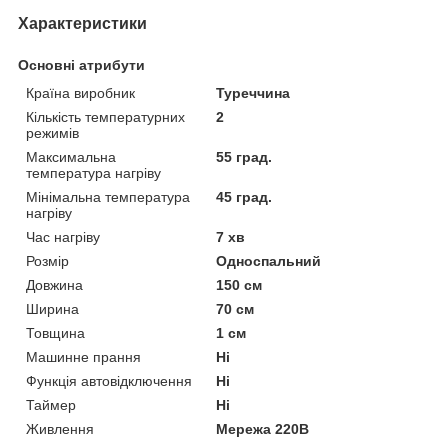
Характеристики
Основні атрибути
Країна виробник
Туреччина
Кількість температурних
2
режимів
Максимальна
55 град.
температура нагріву
Мінімальна температура
45 град.
нагріву
Час нагріву
7 хв
Розмір
Односпальний
Довжина
150 см
Ширина
70 см
Товщина
1 см
Машинне прання
Ні
Функція автовідключення
Ні
Таймер
Ні
Живлення
Мережа 220В