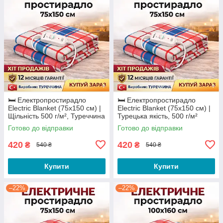
🛏️ Електропростирадло
🛏️ Електропростирадло
Electric Blanket (75х150 см) |
Electric Blanket (75х150 см) |
Щільність 500 г/м², Туреччина
Турецька якість, 500 г/м²
Готово до відправки
Готово до відправки
420
420
₴
₴
540 ₴
540 ₴
Купити
Купити
–22%
–22%