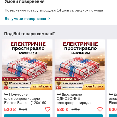
Умови повернення
Повернення товару впродовж 14 днів за рахунок покупця
Всі умови повернення
Подібні товари компанії
🛏️ Полуторне
🛏️ Двоспальне
🛏️ 
електропростирадло
ОДНОЗОННЕ
елек
Electric Blanket (120х160
електропростирадло
Elec
см) | Турецька якість
Electric Blanket (140х160
см) 
530
580
600
₴
₴
640 ₴
770 ₴
см) | Турецька якість
Туре