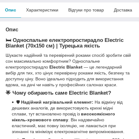
Опис
Характеристики
Відгуки про товар
Доставка
Опис
🛏️
Односпальне електропростирадло Electric
Blanket (70х150 см) | Турецька якість
Шукаєте надійний та перевірений роками спосіб зробити свій
сон максимально комфортним? Односпальне
електропростирадло
Electric Blanket
— це легендарний
вибір для тих, хто цінує перевірену роками якість, безпеку та
доступну ціну. Воно ідеально підходить для використання
вдома, на дачі чи навіть у професійних салонах краси.
🌟
Чому обирають саме Electric Blanket?
🛡️
Надійний нагрівальний елемент:
На відміну від
дешевих аналогів, де використовують крихкі мідні
сплави, тут встановлено провід із
високоякісного
нікель-хромового сплаву
. Він надзвичайно
еластичний, має повну ізоляцію, не ламається при
згинанні та мінімізує електромагнітне випромінювання.