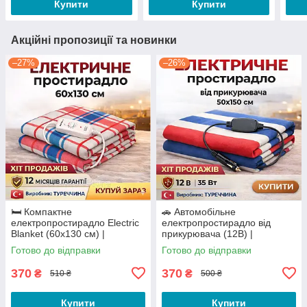
Купити
Купити
Акційні пропозиції та новинки
–27%
–26%
🛏️ Компактне
🚗 Автомобільне
електропростирадло Electric
електропростирадло від
Blanket (60х130 см) |
прикурювача (12В) |
Щільність 500 г/м², Туреччина
Електрогрілка 50×150 см (35
Готово до відправки
Готово до відправки
Вт)
370
370
₴
₴
510 ₴
500 ₴
Купити
Купити