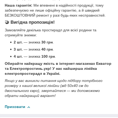
Наша гарантія:
Ми впевнені в надійності продукції, тому
забезпечуємо не лише офіційну гарантію, а й швидкий
БЕЗКОШТОВНИЙ ремонт у разі будь-яких несправностей.
🤝
Вигідна пропозиція!
Замовляйте декілька простирадл для всієї родини та
отримуйте знижки:
2 шт.
— знижка
30 грн
.
3 шт.
— знижка
40 грн
.
4 шт.
— знижка
100 грн
.
Обирайте найкращу якість в інтернет-магазинах Екватор
та Електропростинь.укр! У нас найширша лінійка
електропростирадл в Україні.
Якщо у вас виникли питання щодо підбору потрібного
розміру з нашої великої лінійки (від 50х40 см до
двоспального євро), звертайтеся — ми допоможемо
обрати найкращий варіант!
Приховати