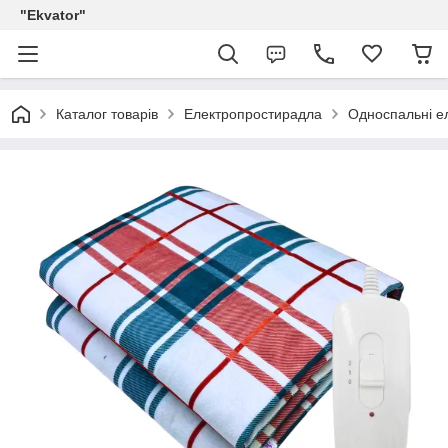
"Ekvator"
Каталог товарів
Електропростирадла
Односпальні е