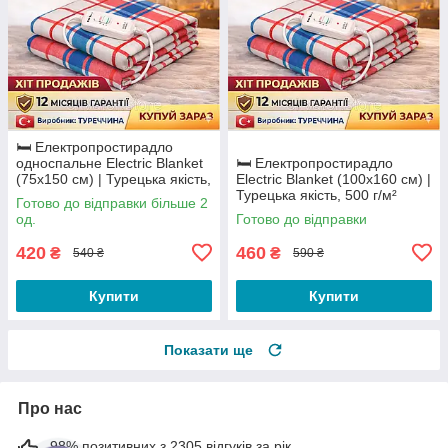
🛏️ Електропростирадло
односпальне Electric Blanket
🛏️ Електропростирадло
(75х150 см) | Турецька якість,
Electric Blanket (100х160 см) |
500 г/м²
Турецька якість, 500 г/м²
Готово до відправки більше 2
од.
Готово до відправки
420
460
₴
₴
540 ₴
590 ₴
Купити
Купити
Показати ще
Про нас
98% позитивних з 2305 відгуків за рік