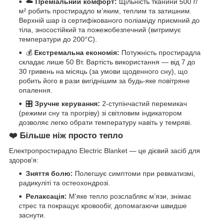
☁️
Преміальний комфорт:
Щільність тканини 500 г/
м² робить простирадло м’яким, теплим та затишним.
Верхній шар із сертифікованого поліаміду приємний до
тіла, зносостійкий та пожежобезпечний (витримує
температури до 200°C).
💰
Екстремальна економія:
Потужність простирадла
складає лише 50 Вт. Вартість використання — від 7 до
30 гривень на місяць (за умови щоденного сну), що
робить його в рази вигіднішим за будь-яке повітряне
опалення.
🎛️
Зручне керування:
2-ступінчастий перемикач
(режими сну та прогріву) зі світловим індикатором
дозволяє легко обрати температуру навіть у темряві.
❤️
Більше ніж просто тепло
Електропростирадло Electric Blanket — це дієвий засіб для
здоров'я:
Зняття болю:
Полегшує симптоми при ревматизмі,
радикуліті та остеохондрозі.
Релаксація:
М'яке тепло розслабляє м’язи, знімає
стрес та покращує кровообіг, допомагаючи швидше
заснути.