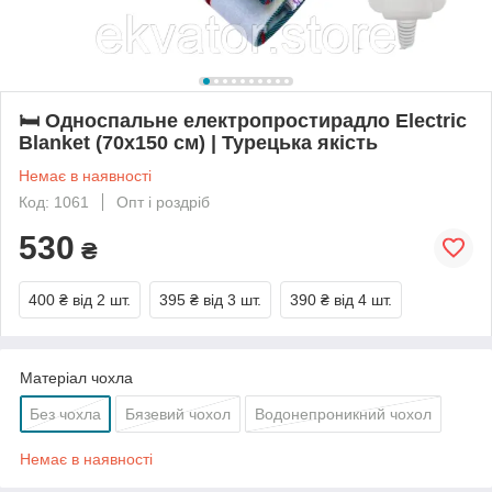
🛏️ Односпальне електропростирадло Electric
Blanket (70х150 см) | Турецька якість
Немає в наявності
Код: 1061
Опт і роздріб
530
₴
400 ₴
від 2 шт.
395 ₴
від 3 шт.
390 ₴
від 4 шт.
Матеріал чохла
Без чохла
Бязевий чохол
Водонепроникний чохол
Немає в наявності