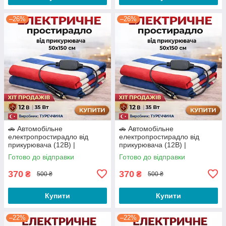
–26%
–26%
🚗 Автомобільне
🚗 Автомобільне
електропростирадло від
електропростирадло від
прикурювача (12В) |
прикурювача (12В) |
Електрогрілка 50×150 см (35
Електрогрілка 50×150 см (35
Готово до відправки
Готово до відправки
Вт)
Вт)
370
370
₴
₴
500 ₴
500 ₴
Купити
Купити
–22%
–22%