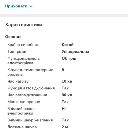
Приховати
Характеристики
Основні
Країна виробник
Китай
Тип грілки
Універсальна
Функціональність
Обігрів
електрогрілки
Кількість температурних
9
режимів
Час нагріву
10 хв
Функція автовідключення
Так
Час автовідключення
90 хв
Машинне прання
Так
Знімний чохол
Ні
електрогрілки
Знімний шнур живлення
Так
Довжина шнура
2 м