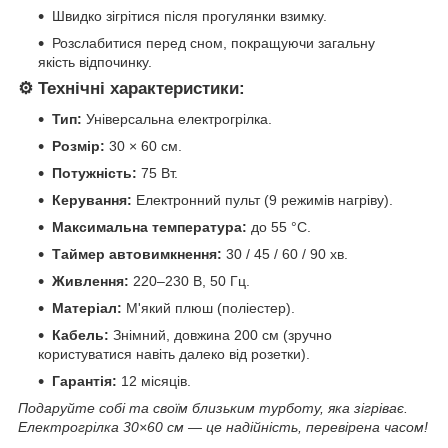
Швидко зігрітися після прогулянки взимку.
Розслабитися перед сном, покращуючи загальну
якість відпочинку.
⚙️
Технічні характеристики:
Тип:
Універсальна електрогрілка.
Розмір:
30 × 60 см.
Потужність:
75 Вт.
Керування:
Електронний пульт (9 режимів нагріву).
Максимальна температура:
до 55 °C.
Таймер автовимкнення:
30 / 45 / 60 / 90 хв.
Живлення:
220–230 В, 50 Гц.
Матеріал:
М'який плюш (поліестер).
Кабель:
Знімний, довжина 200 см (зручно
користуватися навіть далеко від розетки).
Гарантія:
12 місяців.
Подаруйте собі та своїм близьким турботу, яка зігріває.
Електрогрілка 30×60 см — це надійність, перевірена часом!