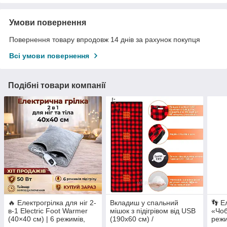
Умови повернення
Повернення товару впродовж 14 днів за рахунок покупця
Всі умови повернення
Подібні товари компанії
🔥 Електрогрілка для ніг 2-
Вкладиш у спальний
👣 Е
в-1 Electric Foot Warmer
мішок з підігрівом від USB
«Чоб
(40×40 см) | 6 режимів,
(190х60 см) /
режи
Таймер, Прання
Електроматрац
та З