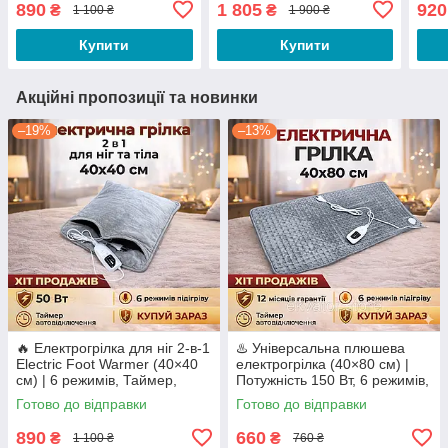
890
1 805
920
₴
₴
1 100 ₴
1 900 ₴
туристичний, 3 режими
тепла до 60°С
Купити
Купити
Акційні пропозиції та новинки
–19%
–13%
🔥 Електрогрілка для ніг 2-в-1
♨️ Універсальна плюшева
Electric Foot Warmer (40×40
електрогрілка (40×80 см) |
см) | 6 режимів, Таймер,
Потужність 150 Вт, 6 режимів,
Прання
Таймер
Готово до відправки
Готово до відправки
890
660
₴
₴
1 100 ₴
760 ₴