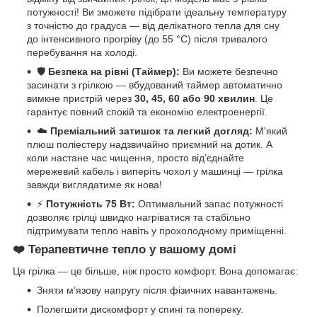
потужності! Ви зможете підібрати ідеальну температуру
з точністю до градуса — від делікатного тепла для сну
до інтенсивного прогріву (до 55 °C) після тривалого
перебування на холоді.
🛡️
Безпека на рівні (Таймер):
Ви можете безпечно
засинати з грілкою — вбудований таймер автоматично
вимкне пристрій через
30, 45, 60 або 90 хвилин
. Це
гарантує повний спокій та економію електроенергії.
☁️
Преміальний затишок та легкий догляд:
М'який
плюш поліестеру надзвичайно приємний на дотик. А
коли настане час чищення, просто від’єднайте
мережевий кабель і виперіть чохол у машинці — грілка
завжди виглядатиме як нова!
⚡
Потужність 75 Вт:
Оптимальний запас потужності
дозволяє грілці швидко нагріватися та стабільно
підтримувати тепло навіть у прохолодному приміщенні.
❤️
Терапевтичне тепло у вашому домі
Ця грілка — це більше, ніж просто комфорт. Вона допомагає:
Зняти м’язову напругу після фізичних навантажень.
Полегшити дискомфорт у спині та попереку.