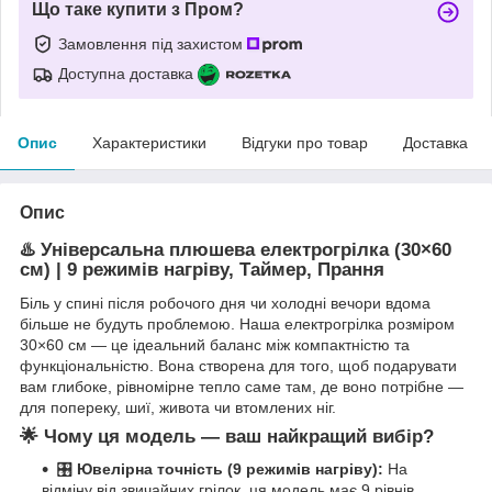
Що таке купити з Пром?
Замовлення під захистом
Доступна доставка
Опис
Характеристики
Відгуки про товар
Доставка
Опис
♨️
Універсальна плюшева електрогрілка (30×60
см) | 9 режимів нагріву, Таймер, Прання
Біль у спині після робочого дня чи холодні вечори вдома
більше не будуть проблемою. Наша електрогрілка розміром
30×60 см — це ідеальний баланс між компактністю та
функціональністю. Вона створена для того, щоб подарувати
вам глибоке, рівномірне тепло саме там, де воно потрібне —
для попереку, шиї, живота чи втомлених ніг.
🌟
Чому ця модель — ваш найкращий вибір?
🎛️
Ювелірна точність (9 режимів нагріву):
На
відміну від звичайних грілок, ця модель має 9 рівнів